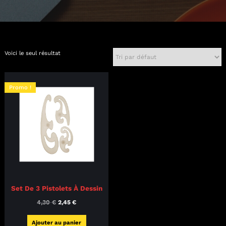
Voici le seul résultat
Promo !
Set De 3 Pistolets À Dessin
Le
Le
4,30
€
2,45
€
prix
prix
Ajouter au panier
initial
actuel